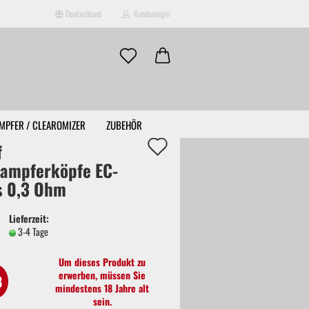
Deutschland
Kundenlogin
MPFER / CLEAROMIZER
ZUBEHÖR
Auf
f
KONTAKT
ÜBER UNS
den
ampferköpfe EC-
s 0,3 Ohm
Merkzettel
erstellen
Lieferzeit:
ort vergessen?
3-4 Tage
Um dieses Produkt zu
erwerben, müssen Sie
8
mindestens 18 Jahre alt
sein.