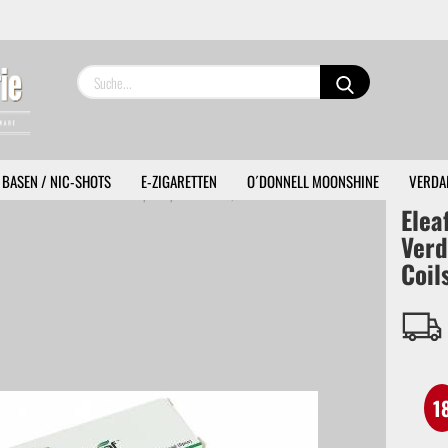
Lieferland
BASEN / NIC-SHOTS
E-ZIGARETTEN
O´DONNELL MOONSHINE
VERDA
»
»
Eleaf
Eleaf Verdampferköpfe EC-Coils 0,3 Ohm
Elea
Verd
Coil
Konto 
Passw
1